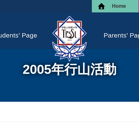
Home
udents' Page
Parents' Pa
2005年行山活動