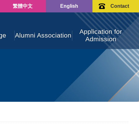
繁體中文
English
Contact
Application for
ge
Alumni Association
Admission