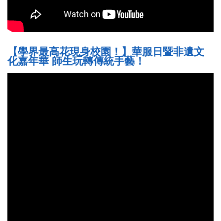
【學界最高花現身校園！】華服日暨非遺文
化嘉年華 師生玩轉傳統手藝！