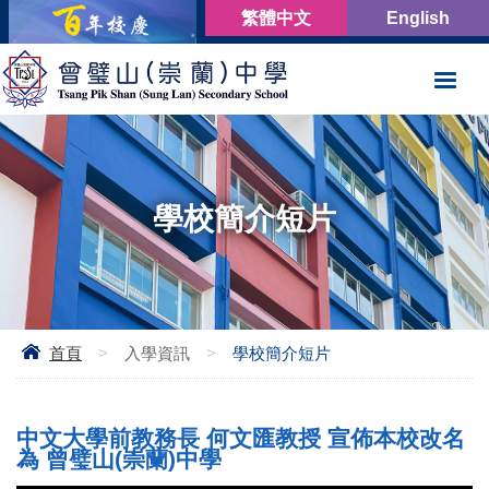
繁體中文
English
學校簡介短片
首頁
>
入學資訊
>
學校簡介短片
中文大學前教務長 何文匯教授 宣佈本校改名
為 曾璧山(崇蘭)中學