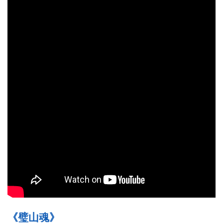
《璧山魂》