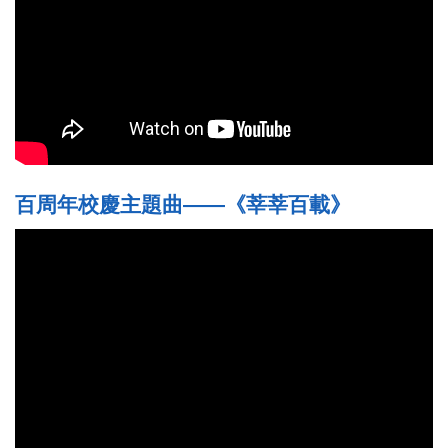
百周年校慶主題曲——《莘莘百載》