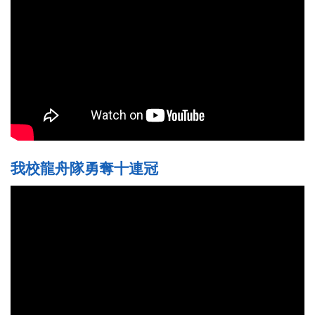
我校龍舟隊勇奪十連冠