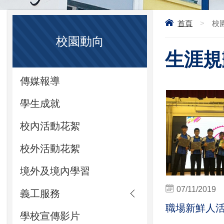
首頁
>
校
校園動向
生涯規
傳媒報導
學生成就
校內活動花絮
校外活動花絮
境外及境內學習
07/11/2019
義工服務
職場新鮮人
學校宣傳影片