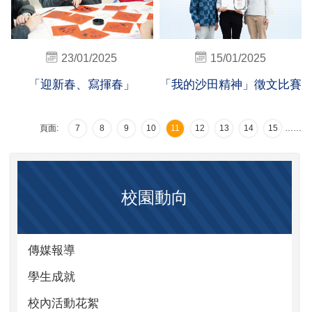
23/01/2025
15/01/2025
「迎新春、寫揮春」
「我的沙田精神」徵文比賽
頁面:
7
8
9
10
11
12
13
14
15
…
…
校園動向
傳媒報導
學生成就
校內活動花絮