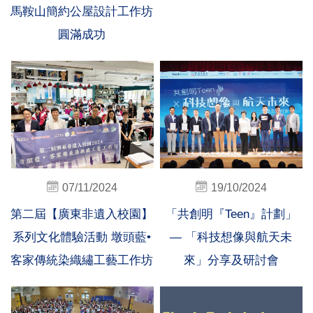
馬鞍山簡約公屋設計工作坊
圓滿成功
07/11/2024
19/10/2024
第二屆【廣東非遺入校園】
「共創明『Teen』計劃」
系列文化體驗活動 墩頭藍•
— 「科技想像與航天未
客家傳統染織繡工藝工作坊
來」分享及研討會