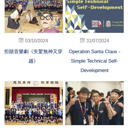
03/10/2024
31/07/2024
拒賭音樂劇《失驚無神又穿
Operation Santa Claus -
越》
Simple Technical Self-
Development