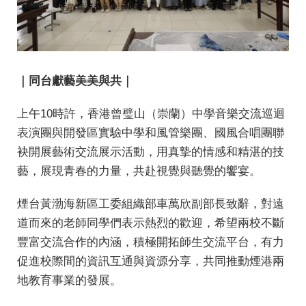
｜
同台獻藝美美與共
｜
上午10時許，香港曾璧山（崇蘭）中學音樂交流巡迴
表演團與開發區實驗中學和風管樂團、國風合唱團聯
袂開展藝術交流展示活動，用真摯的情感和精湛的技
藝，展現青春的力量，共赴視覺與聽覺的饗宴。
煙台黃渤海新區工委組織部車萬欣副部長致辭，對遠
道而來的老師同學們表示熱烈的歡迎，希望兩校不斷
豐富交流合作的內涵，積極開拓師生交流平台，有力
促進校際間的資訊互通與資源分享，共同推動煙港兩
地教育事業的發展。