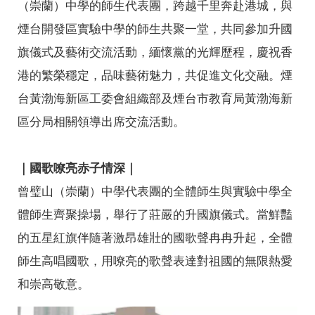
（崇蘭）中學的師生代表團，跨越千里奔赴港城，與
煙台開發區實驗中學的師生共聚一堂，共同參加升國
旗儀式及藝術交流活動，緬懷黨的光輝歷程，慶祝香
港的繁榮穩定，品味藝術魅力，共促進文化交融。煙
台黃渤海新區工委會組織部及煙台市教育局黃渤海新
區分局相關領導出席交流活動。
｜國歌嘹亮赤子情深｜
曾璧山（崇蘭）中學代表團的全體師生與實驗中學全
體師生齊聚操場，舉行了莊嚴的升國旗儀式。當鮮豔
的五星紅旗伴隨著激昂雄壯的國歌聲冉冉升起，全體
師生高唱國歌，用嘹亮的歌聲表達對祖國的無限熱愛
和崇高敬意。