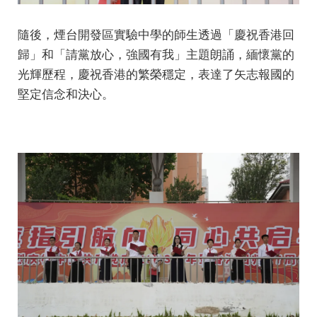
隨後，煙台開發區實驗中學的師生透過「慶祝香港回
歸」和「請黨放心，強國有我」主題朗誦，緬懷黨的
光輝歷程，慶祝香港的繁榮穩定，表達了矢志報國的
堅定信念和決心。