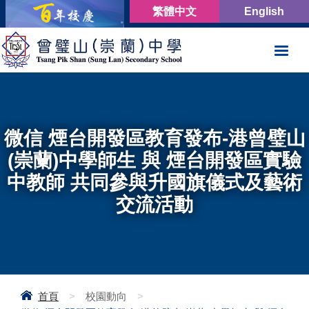
繁體中文
English
微信 煙台開發區教育發布-港曾璧山
(崇蘭)中學師生 與 煙台開發區實驗
中教師 共同參與升國旗儀式及藝術
交流活動
首頁
>
校園動向
>