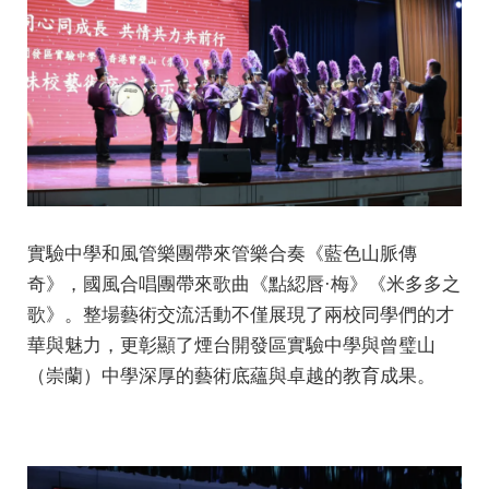
實驗中學和風管樂團帶來管樂合奏《藍色山脈傳
奇》，國風合唱團帶來歌曲《點綛唇·梅》《米多多之
歌》。整場藝術交流活動不僅展現了兩校同學們的才
華與魅力，更彰顯了煙台開發區實驗中學與曾璧山
（崇蘭）中學深厚的藝術底蘊與卓越的教育成果。