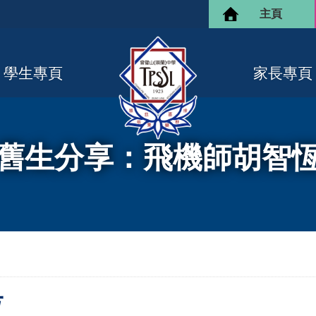
主頁
學生專頁
家長專頁
舊生分享：飛機師胡智
恆