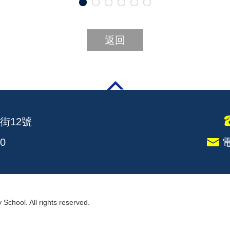
返回
街12號
0
電
chool. All rights reserved.