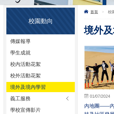
首頁
>
校
校園動向
境外及境
傳媒報導
學生成就
校內活動花絮
校外活動花絮
境外及境內學習
01/07/2024
義工服務
內地團——
學校宣傳影片