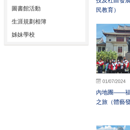
技及社區發
圖書館活動
民教育）
生涯規劃相簿
姊妹學校
01/07/2024
內地團——
之旅（體藝