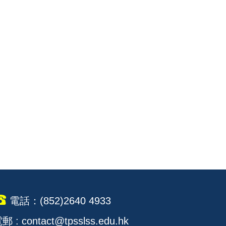
電話：(852)2640 4933
郵 : contact@tpsslss.edu.hk