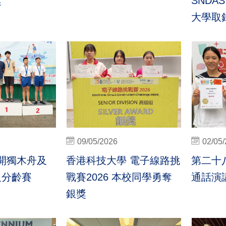
獎
SNDA
大學取
09/05/2026
02/05
公開獨木舟及
香港科技大學 電子線路挑
第二十
及分齡賽
戰賽2026 本校同學勇奪
通話演講
銀獎