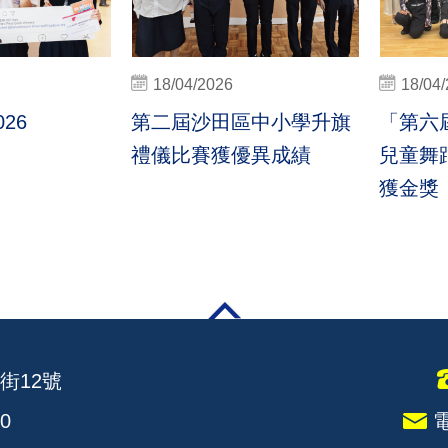
18/04/2026
18/04
26
第二屆沙田區中小學升旗
「第六
禮儀比賽獲優異成績
兒童舞蹈
獲金獎
街12號
0
電