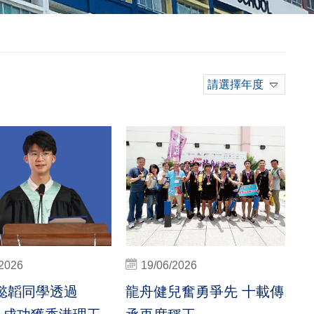
請選擇年度
/2026
19/06/2026
懿韜同學透過
龍舟健兒奮勇爭先 十載傳