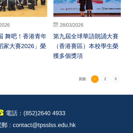
/2026
28/03/2026
屆 舞吧！香港青年
第九屆全球華語朗誦大賽
家大賽2026」榮
（香港賽區）本校學生榮
獲多個獎項
頁面:
1
2
3
電話：(852)2640 4933
郵 : contact@tpsslss.edu.hk